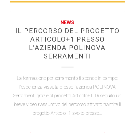
NEWS
IL PERCORSO DEL PROGETTO
ARTICOLO+1 PRESSO
L'AZIENDA POLINOVA
SERRAMENTI
La formazione per serramentisti scende in campo:
l'esperienza vissuta presso l'azienda POLINOVA
Serramenti grazie al progetto Articolo+1. Di seguito un
breve video riassuntivo del percorso attivato tramite il
progetto Articolo+1 svolto presso…