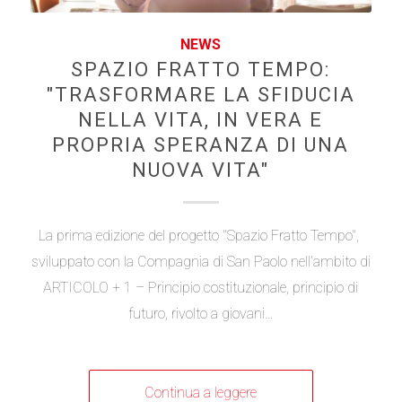
NEWS
SPAZIO FRATTO TEMPO:
"TRASFORMARE LA SFIDUCIA
NELLA VITA, IN VERA E
PROPRIA SPERANZA DI UNA
NUOVA VITA"
La prima edizione del progetto "Spazio Fratto Tempo"​,​ ​
sviluppato con la​ ​Compagnia di San Paolo​ ​​nell​’ambito​ di
ARTICOLO + 1 – Principio​ ​costituzionale, principio di
futuro​,​ rivolto a​ ​giovani…
Continua a leggere