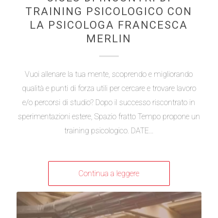
TRAINING PSICOLOGICO CON
LA PSICOLOGA FRANCESCA
MERLIN
Vuoi allenare la tua mente, scoprendo e migliorando
qualità e punti di forza utili per cercare e trovare lavoro
e/o percorsi di studio? Dopo il successo riscontrato in
sperimentazioni estere, Spazio fratto Tempo propone un
training psicologico. DATE…
Continua a leggere