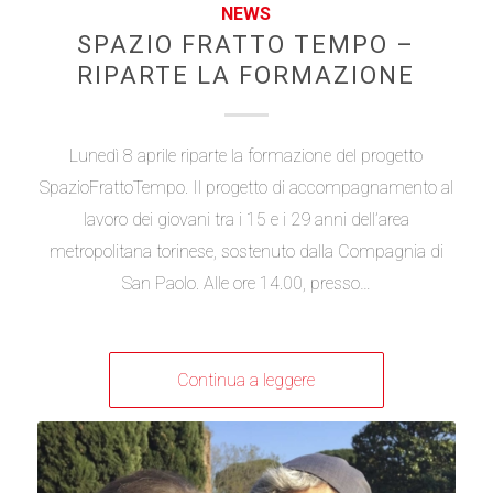
NEWS
SPAZIO FRATTO TEMPO –
RIPARTE LA FORMAZIONE
Lunedì 8 aprile riparte la formazione del progetto
SpazioFrattoTempo. Il progetto di accompagnamento al
lavoro dei giovani tra i 15 e i 29 anni dell’area
metropolitana torinese, sostenuto dalla Compagnia di
San Paolo. Alle ore 14.00, presso…
Continua a leggere