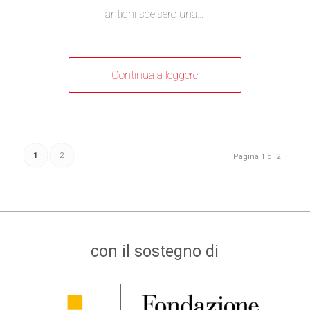
antichi scelsero una…
Continua a leggere
1
2
Pagina 1 di 2
con il sostegno di