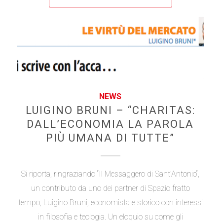
NEWS
LUIGINO BRUNI – “CHARITAS:
DALL’ECONOMIA LA PAROLA
PIÙ UMANA DI TUTTE”
Si riporta, ringraziando “Il Messaggero di Sant’Antonio“,
un contributo da uno dei partner di Spazio fratto
tempo, Luigino Bruni, economista e storico con interessi
in filosofia e teologia. Un eloquio su come gli