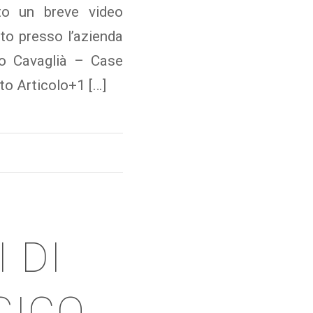
to un breve video
lto presso l’azienda
to Cavaglià – Case
o Articolo+1 […]
 DI
GICO