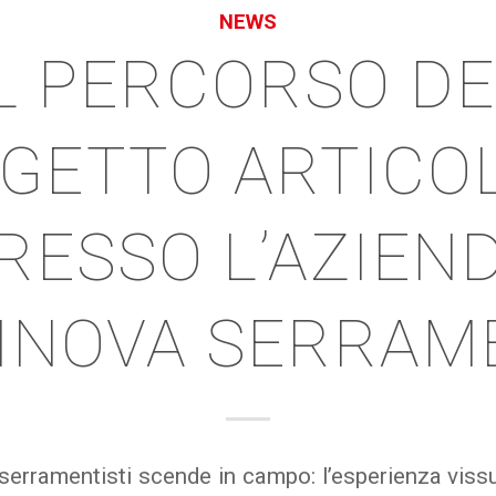
NEWS
IL PERCORSO DE
GETTO ARTICO
RESSO L’AZIEN
INOVA SERRAM
serramentisti scende in campo: l’esperienza vissu