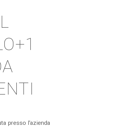
L
LO+1
DA
ENTI
ta presso l’azienda