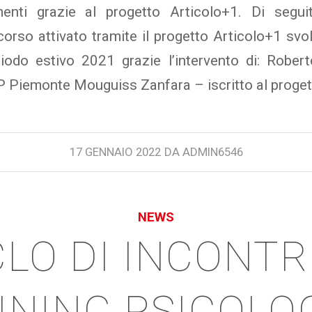
nti grazie al progetto Articolo+1. Di segui
corso attivato tramite il progetto Articolo+1 svo
odo estivo 2021 grazie l’intervento di: Rober
iemonte Mouguiss Zanfara – iscritto al progett
17 GENNAIO 2022
DA
ADMIN6546
NEWS
CLO DI INCONTRI
INING PSICOLO