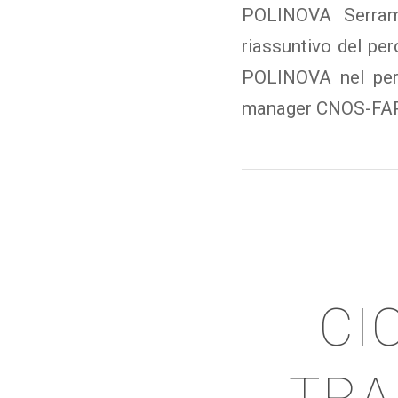
POLINOVA Serrame
riassuntivo del per
POLINOVA nel peri
manager CNOS-FAP P
CI
TRA